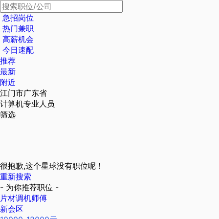
急招岗位
热门兼职
高薪机会
今日速配
推荐
最新
附近
江门市广东省
计算机专业人员
筛选
很抱歉,这个星球没有职位呢！
重新搜索
- 为你推荐职位 -
片材调机师傅
新会区