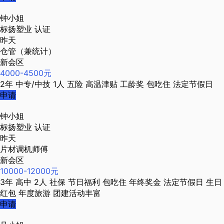
钟小姐
标扬塑业
认证
昨天
仓管（兼统计）
新会区
4000-4500元
2年
中专/中技
1人
五险
高温津贴
工龄奖
包吃住
法定节假日
申请
钟小姐
标扬塑业
认证
昨天
片材调机师傅
新会区
10000-12000元
3年
高中
2人
社保
节日福利
包吃住
年终奖金
法定节假日
生日
红包
年度旅游
团建活动丰富
申请