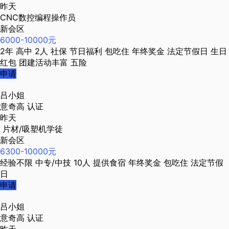
昨天
CNC数控编程操作员
新会区
6000-10000元
2年
高中
2人
社保
节日福利
包吃住
年终奖金
法定节假日
生日
红包
团建活动丰富
五险
申请
吕小姐
意奇高
认证
昨天
片材/吸塑机学徒
新会区
6300-10000元
经验不限
中专/中技
10人
提供食宿
年终奖金
包吃住
法定节假
日
申请
吕小姐
意奇高
认证