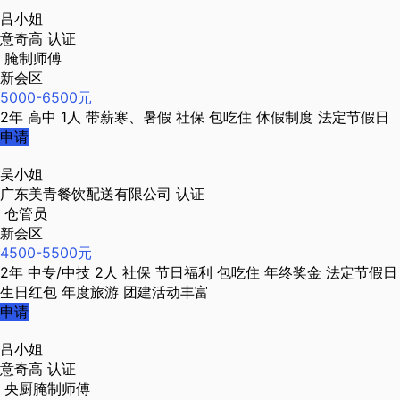
吕小姐
意奇高
认证
腌制师傅
新会区
5000-6500元
2年
高中
1人
带薪寒、暑假
社保
包吃住
休假制度
法定节假日
申请
吴小姐
广东美青餐饮配送有限公司
认证
仓管员
新会区
4500-5500元
2年
中专/中技
2人
社保
节日福利
包吃住
年终奖金
法定节假日
生日红包
年度旅游
团建活动丰富
申请
吕小姐
意奇高
认证
央厨腌制师傅