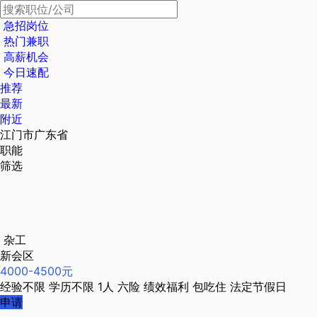
急招岗位
热门兼职
高薪机会
今日速配
推荐
最新
附近
江门市广东省
职能
筛选
杂工
新会区
4000-4500元
经验不限
学历不限
1人
六险
绩效福利
包吃住
法定节假日
申请