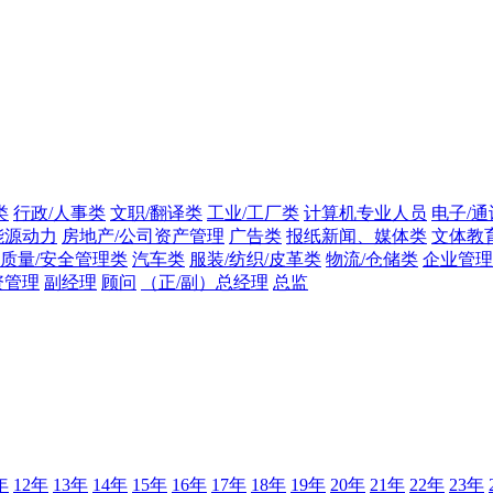
类
行政/人事类
文职/翻译类
工业/工厂类
计算机专业人员
电子/通
能源动力
房地产/公司资产管理
广告类
报纸新闻、媒体类
文体教
质量/安全管理类
汽车类
服装/纺织/皮革类
物流/仓储类
企业管理
资管理
副经理
顾问
（正/副）总经理
总监
年
12年
13年
14年
15年
16年
17年
18年
19年
20年
21年
22年
23年