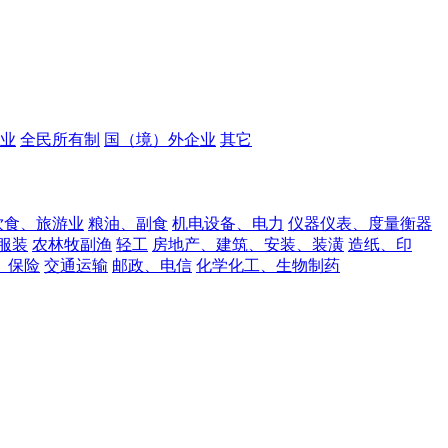
业
全民所有制
国（境）外企业
其它
饮食、旅游业
粮油、副食
机电设备、电力
仪器仪表、度量衡器
服装
农林牧副渔
轻工
房地产、建筑、安装、装潢
造纸、印
、保险
交通运输
邮政、电信
化学化工、生物制药