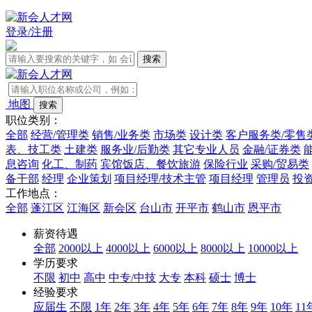
登录/注册
地图
职位类别：
全部
经营/管理类
销售/业务类
市场类
设计类
客户服务类/零售
表、技工类
土建类
服务业/后勤类
其它专业人员
金融/证券类
息咨询
化工、制药
宾馆饭店、餐饮旅游
保险行业
采购/贸易类
备干部
经理
企业策划
项目经理/技术主管
项目经理
管理员
投
工作地点：
全部
蓬江区
江海区
新会区
台山市
开平市
鹤山市
恩平市
薪资待遇
全部
2000以上
4000以上
6000以上
8000以上
10000以上
学历要求
不限
初中
高中
中专/中技
大专
本科
硕士
博士
经验要求
应届生
不限
1年
2年
3年
4年
5年
6年
7年
8年
9年
10年
11