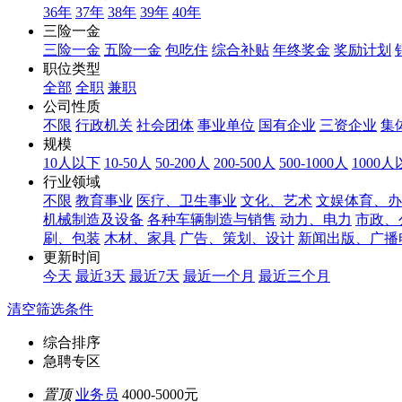
36年
37年
38年
39年
40年
三险一金
三险一金
五险一金
包吃住
综合补贴
年终奖金
奖励计划
职位类型
全部
全职
兼职
公司性质
不限
行政机关
社会团体
事业单位
国有企业
三资企业
集
规模
10人以下
10-50人
50-200人
200-500人
500-1000人
1000
行业领域
不限
教育事业
医疗、卫生事业
文化、艺术
文娱体育、办
机械制造及设备
各种车辆制造与销售
动力、电力
市政、
刷、包装
木材、家具
广告、策划、设计
新闻出版、广播
更新时间
今天
最近3天
最近7天
最近一个月
最近三个月
清空筛选条件
综合排序
急聘专区
置顶
业务员
4000-5000元