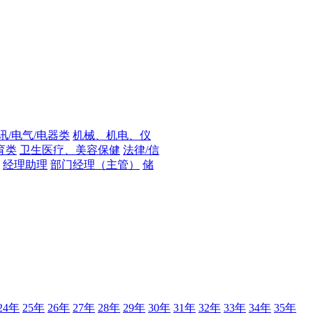
讯/电气/电器类
机械、机电、仪
育类
卫生医疗、美容保健
法律/信
经理助理
部门经理（主管）
储
24年
25年
26年
27年
28年
29年
30年
31年
32年
33年
34年
35年