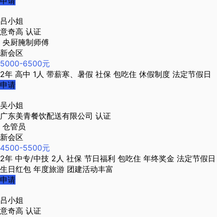
申请
吕小姐
意奇高
认证
央厨腌制师傅
新会区
5000-6500元
2年
高中
1人
带薪寒、暑假
社保
包吃住
休假制度
法定节假日
申请
吴小姐
广东美青餐饮配送有限公司
认证
仓管员
新会区
4500-5500元
2年
中专/中技
2人
社保
节日福利
包吃住
年终奖金
法定节假日
生日红包
年度旅游
团建活动丰富
申请
吕小姐
意奇高
认证