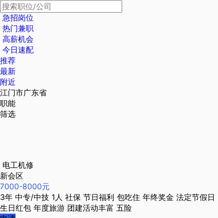
急招岗位
热门兼职
高薪机会
今日速配
推荐
最新
附近
江门市广东省
职能
筛选
电工机修
新会区
7000-8000元
3年
中专/中技
1人
社保
节日福利
包吃住
年终奖金
法定节假日
生日红包
年度旅游
团建活动丰富
五险