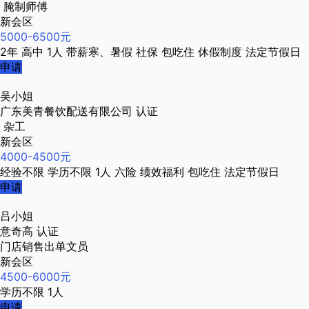
腌制师傅
新会区
5000-6500元
2年
高中
1人
带薪寒、暑假
社保
包吃住
休假制度
法定节假日
申请
吴小姐
广东美青餐饮配送有限公司
认证
杂工
新会区
4000-4500元
经验不限
学历不限
1人
六险
绩效福利
包吃住
法定节假日
申请
吕小姐
意奇高
认证
门店销售出单文员
新会区
4500-6000元
学历不限
1人
申请