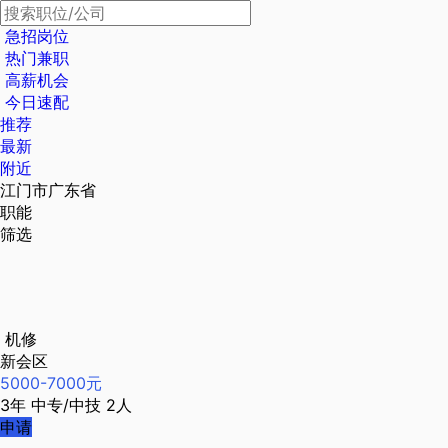
急招岗位
热门兼职
高薪机会
今日速配
推荐
最新
附近
江门市广东省
职能
筛选
机修
新会区
5000-7000元
3年
中专/中技
2人
申请