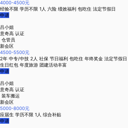
4000-4500元
经验不限
学历不限
1人
六险
绩效福利
包吃住
法定节假日
申请
吕小姐
意奇高
认证
仓管员
新会区
4500-5500元
2年
中专/中技
2人
社保
节日福利
包吃住
年终奖金
法定节假日
生日红包
年度旅游
团建活动丰富
申请
吕小姐
意奇高
认证
装车搬运
新会区
5000-8000元
应届生
学历不限
1人
综合补贴
申请