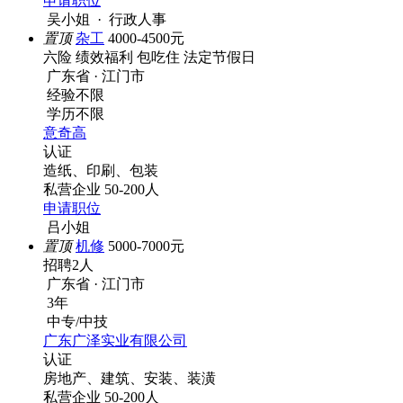
申请职位
吴小姐 · 行政人事
置顶
杂工
4000-4500元
六险
绩效福利
包吃住
法定节假日
广东省 · 江门市
经验不限
学历不限
意奇高
认证
造纸、印刷、包装
私营企业
50-200人
申请职位
吕小姐
置顶
机修
5000-7000元
招聘2人
广东省 · 江门市
3年
中专/中技
广东广泽实业有限公司
认证
房地产、建筑、安装、装潢
私营企业
50-200人