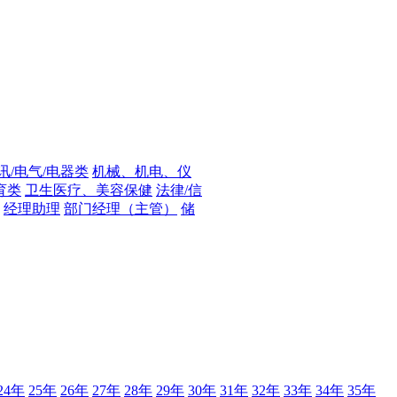
讯/电气/电器类
机械、机电、仪
育类
卫生医疗、美容保健
法律/信
经理助理
部门经理（主管）
储
24年
25年
26年
27年
28年
29年
30年
31年
32年
33年
34年
35年