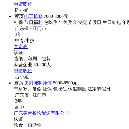
申请职位
陈小姐
置顶
电工机修
7000-8000元
社保
节日福利
包吃住
年终奖金
法定节假日
生日红包
年
广东省 · 江门市
3年
中专/中技
意奇高
认证
造纸、印刷、包装
私营企业
50-200人
申请职位
吕小姐
置顶
央厨腌制师傅
5000-6500元
带薪寒、暑假
社保
包吃住
休假制度
法定节假日
广东省 · 江门市
2年
高中
广东美青餐饮配送有限公司
认证
饮食、旅游业