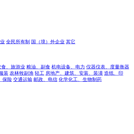
业
全民所有制
国（境）外企业
其它
饮食、旅游业
粮油、副食
机电设备、电力
仪器仪表、度量衡器
服装
农林牧副渔
轻工
房地产、建筑、安装、装潢
造纸、印
、保险
交通运输
邮政、电信
化学化工、生物制药