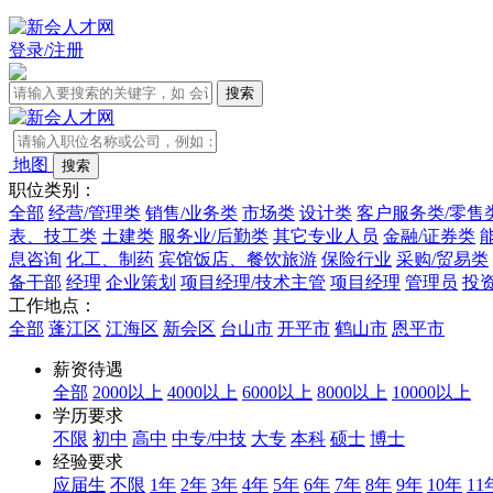
登录/注册
地图
职位类别：
全部
经营/管理类
销售/业务类
市场类
设计类
客户服务类/零售
表、技工类
土建类
服务业/后勤类
其它专业人员
金融/证券类
息咨询
化工、制药
宾馆饭店、餐饮旅游
保险行业
采购/贸易类
备干部
经理
企业策划
项目经理/技术主管
项目经理
管理员
投
工作地点：
全部
蓬江区
江海区
新会区
台山市
开平市
鹤山市
恩平市
薪资待遇
全部
2000以上
4000以上
6000以上
8000以上
10000以上
学历要求
不限
初中
高中
中专/中技
大专
本科
硕士
博士
经验要求
应届生
不限
1年
2年
3年
4年
5年
6年
7年
8年
9年
10年
11