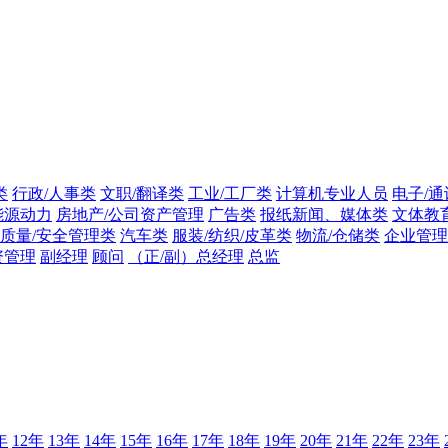
类
行政/人事类
文职/翻译类
工业/工厂类
计算机专业人员
电子/通
能源动力
房地产/公司资产管理
广告类
报纸新闻、媒体类
文体教
质量/安全管理类
汽车类
服装/纺织/皮革类
物流/仓储类
企业管理
资管理
副经理
顾问
（正/副）总经理
总监
年
12年
13年
14年
15年
16年
17年
18年
19年
20年
21年
22年
23年