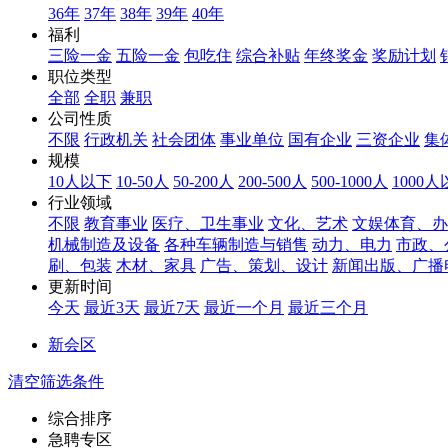
36年
37年
38年
39年
40年
福利
三险一金
五险一金
包吃住
综合补贴
年终奖金
奖励计划
职位类型
全部
全职
兼职
公司性质
不限
行政机关
社会团体
事业单位
国有企业
三资企业
集
规模
10人以下
10-50人
50-200人
200-500人
500-1000人
1000
行业领域
不限
教育事业
医疗、卫生事业
文化、艺术
文娱体育、办
机械制造及设备
各种车辆制造与销售
动力、电力
市政、
刷、包装
木材、家具
广告、策划、设计
新闻出版、广播
更新时间
今天
最近3天
最近7天
最近一个月
最近三个月
新会区
清空筛选条件
综合排序
急聘专区